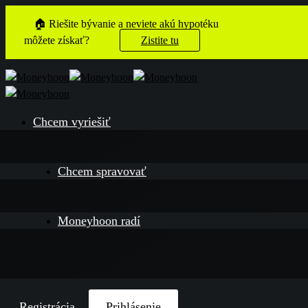
🏠 Riešite bývanie a neviete akú hypotéku
môžete získať?
Zistite tu
Chcem vyriešiť
Chcem spravovať
Moneyhoon radí
Registrácia
Prihlásenie