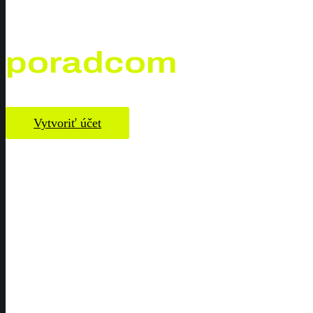
Prvá moderná alte
poradcom
Vytvoriť účet