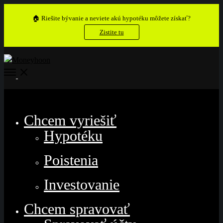
🏠 Riešite bývanie a neviete akú hypotéku môžete získať?
Zistite tu
Open
Menu
Close
Chcem vyriešiť
Hypotéku
Poistenia
Investovanie
Chcem spravovať