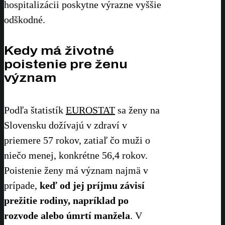
hospitalizácii poskytne výrazne vyššie
odškodné.
Kedy má životné
poistenie pre ženu
význam
Podľa štatistík
EUROSTAT
sa ženy na
Slovensku dožívajú v zdraví v
priemere 57 rokov, zatiaľ čo muži o
niečo menej, konkrétne 56,4 rokov.
Poistenie ženy má význam najmä v
prípade,
keď od jej príjmu závisí
prežitie rodiny, napríklad po
rozvode alebo úmrtí manžela
. V