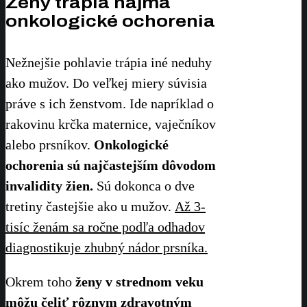
Ženy trápia najmä
onkologické ochorenia
Nežnejšie pohlavie trápia iné neduhy
ako mužov. Do veľkej miery súvisia
práve s ich ženstvom. Ide napríklad o
rakovinu krčka maternice, vaječníkov
alebo prsníkov.
Onkologické
ochorenia sú najčastejším dôvodom
invalidity žien.
Sú dokonca o dve
tretiny častejšie ako u mužov.
Až 3-
tisíc ženám sa ročne podľa odhadov
diagnostikuje zhubný nádor prsníka.
Okrem toho
ženy v strednom veku
môžu čeliť rôznym zdravotným