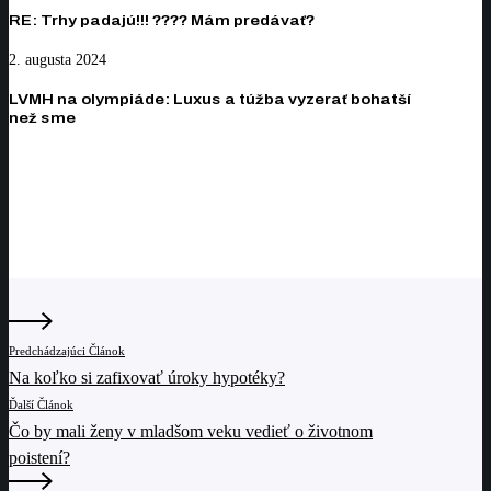
Trhy
poistenie
RE: Trhy padajú!!! ???? Mám predávať?
padajú!!!
LVMH
2. augusta 2024
????
na
Mám
LVMH na olympiáde: Luxus a túžba vyzerať bohatší
olympiáde:
predávať?
než sme
Luxus
a
túžba
vyzerať
bohatší
než
sme
Predchádzajúci Článok
Na koľko si zafixovať úroky hypotéky?
Ďalší Článok
Čo by mali ženy v mladšom veku vedieť o životnom
poistení?