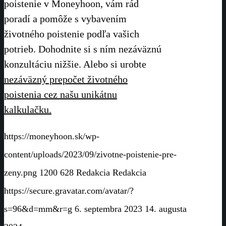
poistenie v Moneyhoon, vám rád
poradí a pomôže s vybavením
životného poistenie podľa vašich
potrieb. Dohodnite si s ním nezáväznú
konzultáciu nižšie. Alebo si urobte
nezáväzný prepočet životného
poistenia cez našu unikátnu
kalkulačku.
https://moneyhoon.sk/wp-
content/uploads/2023/09/zivotne-poistenie-pre-
zeny.png
1200
628
Redakcia
Redakcia
https://secure.gravatar.com/avatar/?
s=96&d=mm&r=g
6. septembra 2023
14. augusta