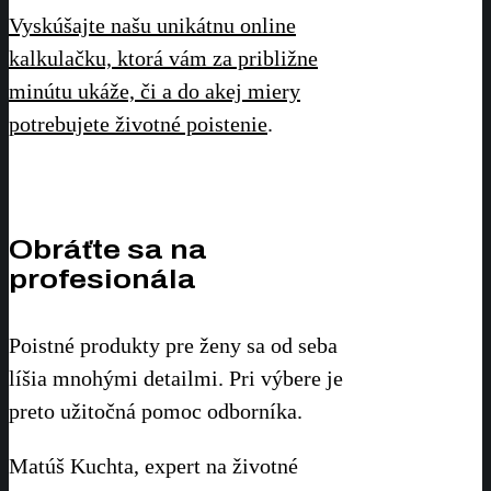
Vyskúšajte našu unikátnu online
kalkulačku, ktorá vám za približne
minútu ukáže, či a do akej miery
potrebujete životné poistenie
.
Obráťte sa na
profesionála
Poistné produkty pre ženy sa od seba
líšia mnohými detailmi. Pri výbere je
preto užitočná pomoc odborníka.
Matúš Kuchta, expert na životné