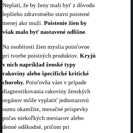
Neplatí, že by ženy mali byť z dôvodu
lepšieho zdravotného stavu poistené
menej ako muži.
Poistenie žien by
však malo byť nastavené odlišne
.
Na osobitosti žien myslia poisťovne
pri tvorbe poistných produktov.
Kryjú
v nich napríklad ženské typy
rakoviny alebo špecifické kritické
choroby.
Poisťovňa vám v prípade
diagnostikovania rakoviny ženských
orgánov môže vyplatiť jednorazovú
sumu okamžite, mesačné príspevky
počas niekoľkých mesiacov alebo
denné odškodné, pričom pri