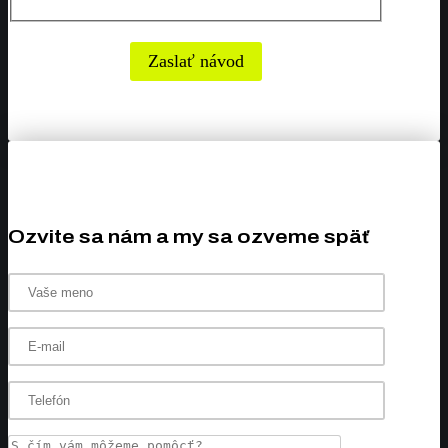
Zaslať návod
Ozvite sa nám a my sa ozveme späť