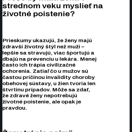
strednom veku myslieť na
životné poistenie?
Prieskumy ukazujú, že ženy majú
zdravší životný štýl než muži –
lepšie sa stravujú, viac športujú a
dbajú na prevenciu u lekára. Menej
často ich trápia civilizačné
ochorenia. Zatiaľ čo u mužov sú
častou príčinou invalidity choroby
obehovej sústavy, u žien tvoria len
štvrtinu prípadov. Môže sa zdať,
že zdravé ženy nepotrebujú
životné poistenie, ale opak je
pravdou.