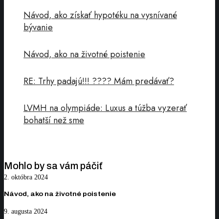
Návod, ako získať hypotéku na vysnívané
bývanie
Návod, ako na životné poistenie
RE: Trhy padajú!!! ???? Mám predávať?
LVMH na olympiáde: Luxus a túžba vyzerať
bohatší než sme
Mohlo by sa vám páčiť
Návod,
2. októbra 2024
ako
Návod, ako na životné poistenie
na
RE:
9. augusta 2024
životné